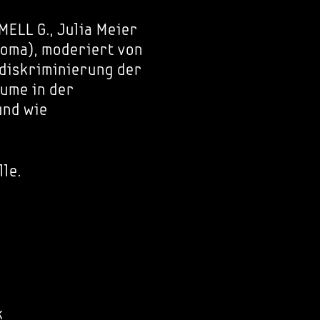
MELL G., Julia Meier
noma), moderiert von
idiskriminierung der
ume in der
und wie
lle.
k