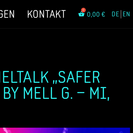
GEN
KONTAKT
DE
EN
0,00
€
NELTALK „SAFER
BY MELL G. – MI,