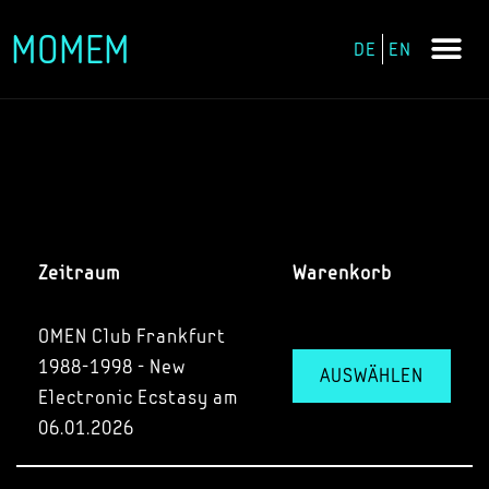
MOMEM
DE
EN
Zum
Inhalt
springen
Zeitraum
Warenkorb
OMEN Club Frankfurt
1988-1998 - New
AUSWÄHLEN
Electronic Ecstasy am
06.01.2026