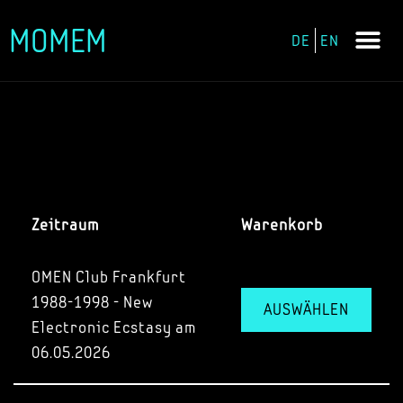
MOMEM
DE
EN
Zum
Inhalt
springen
Zeitraum
Warenkorb
OMEN Club Frankfurt
1988-1998 - New
AUSWÄHLEN
Electronic Ecstasy am
06.05.2026