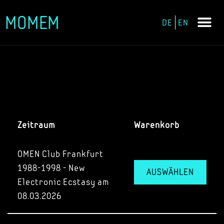
MOMEM
DE
EN
Zum
Inhalt
springen
Zeitraum
Warenkorb
OMEN Club Frankfurt
1988-1998 - New
AUSWÄHLEN
Electronic Ecstasy am
08.03.2026