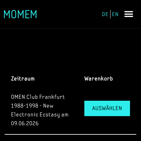
MOMEM
DE
EN
Zum
Inhalt
springen
Zeitraum
Warenkorb
OMEN Club Frankfurt
1988-1998 - New
AUSWÄHLEN
Electronic Ecstasy am
09.06.2026