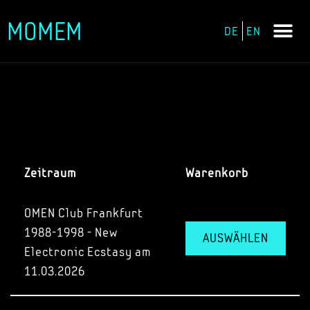
MOMEM
DE
EN
Zum
Inhalt
springen
Zeitraum
Warenkorb
OMEN Club Frankfurt
1988-1998 - New
AUSWÄHLEN
Electronic Ecstasy am
11.03.2026