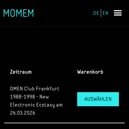
MOMEM
DE
EN
Zum
Inhalt
springen
Zeitraum
Warenkorb
OMEN Club Frankfurt
1988-1998 - New
AUSWÄHLEN
Electronic Ecstasy am
26.03.2026