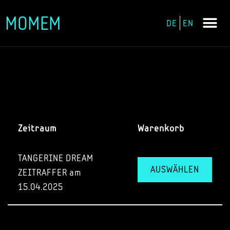
MOMEM
DE
EN
Zum
Inhalt
springen
Zeitraum
Warenkorb
TANGERINE DREAM
AUSWÄHLEN
ZEITRAFFER am
15.04.2025