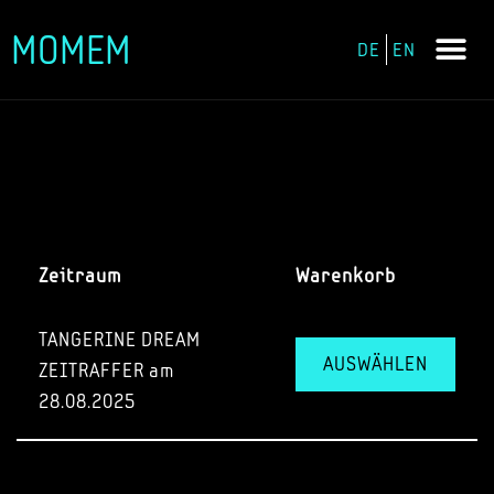
MOMEM
DE
EN
Zum
Inhalt
springen
Zeitraum
Warenkorb
TANGERINE DREAM
AUSWÄHLEN
ZEITRAFFER am
28.08.2025