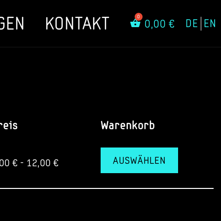
GEN
KONTAKT
DE
EN
0,00
€
reis
Warenkorb
AUSWÄHLEN
,00
€
-
12,00
€