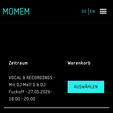
MOMEM
DE
EN
Zum
Inhalt
springen
Zeitraum
Warenkorb
VOCAL & RECORDINGS -
Mit DJ Mell G & DJ
AUSWÄHLEN
Fuckoff - 27.05.2026-
18:00 - 20:00