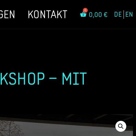
GEN
KONTAKT
DE
EN
0,00
€
RKSHOP – MIT