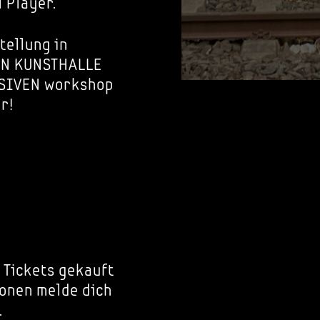
 Player.
tellung in
IRN KUNSTHALLE
USIVEN workshop
r!
 Tickets gekauft
onen melde dich
.