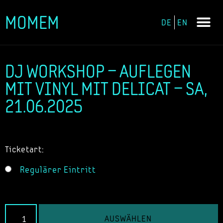
MOMEM
DE
EN
Zum
Inhalt
springen
DJ WORKSHOP – AUFLEGEN
MIT VINYL MIT DELICAT – SA,
21.06.2025
Ticketart:
Regulärer Eintritt
AUSWÄHLEN