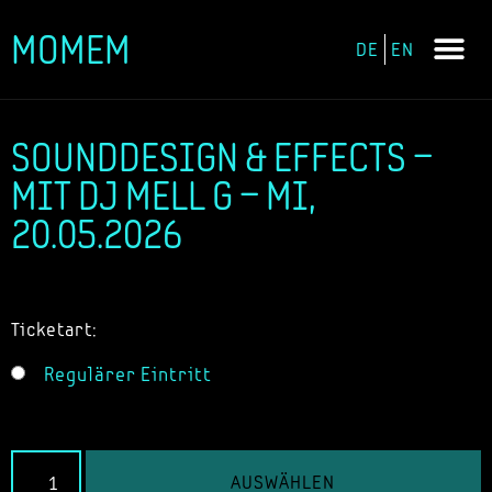
MOMEM
DE
EN
Zum
Inhalt
springen
SOUNDDESIGN & EFFECTS –
MIT DJ MELL G – MI,
20.05.2026
Ticketart:
Regulärer Eintritt
AUSWÄHLEN