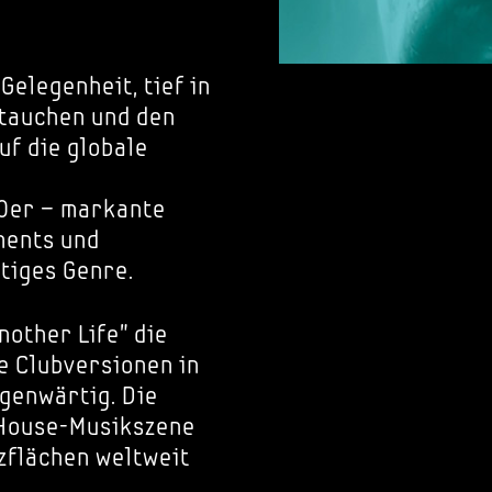
Gelegenheit, tief in
utauchen und den
uf die globale
80er – markante
ments und
rtiges Genre.
nother Life” die
e Clubversionen in
genwärtig. Die
e House-Musikszene
zflächen weltweit