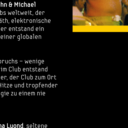
ohn & Michael
bs weltweit, der
th, elektronische
ier entstand ein
einer globalen
fbruchs – wenige
 im Club entstand
er, der Club zum Ort
Hitze und tropfender
gie zu einem nie
ha Luond
, seltene