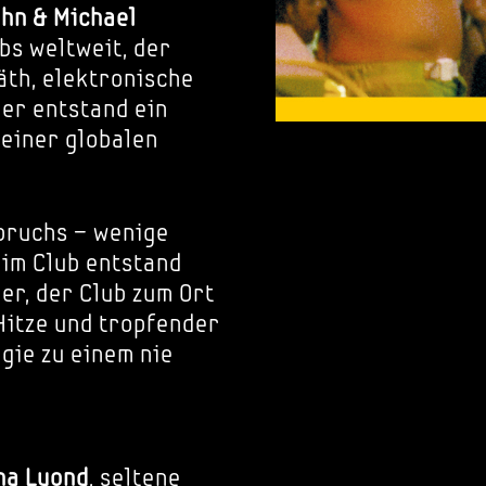
ohn & Michael
bs weltweit, der
th, elektronische
ier entstand ein
einer globalen
fbruchs – wenige
 im Club entstand
er, der Club zum Ort
Hitze und tropfender
gie zu einem nie
ha Luond
, seltene