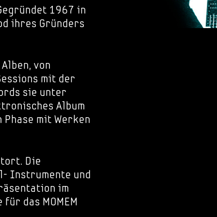
Gegründet 1967 in
od ihres Gründers
 Alben, von
Sessions mit der
ords sie unter
ktronisches Album
n Phase mit Werken
tort. Die
al- Instrumente und
räsentation im
e für das MOMEM