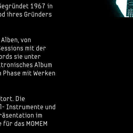
Gegründet 1967 in
od ihres Gründers
 Alben, von
Sessions mit der
ords sie unter
ktronisches Album
n Phase mit Werken
tort. Die
al- Instrumente und
räsentation im
e für das MOMEM