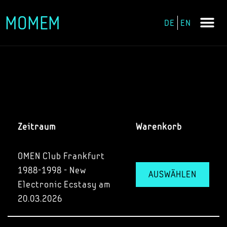
MOMEM
DE
EN
Zum
Inhalt
springen
Zeitraum
Warenkorb
OMEN Club Frankfurt
1988-1998 - New
AUSWÄHLEN
Electronic Ecstasy am
20.03.2026